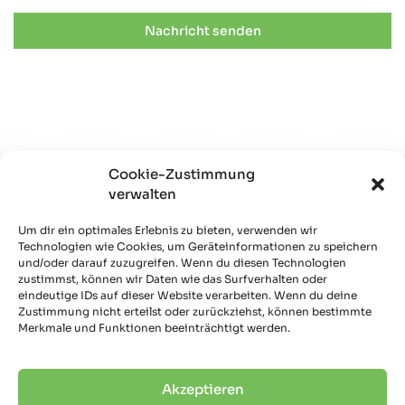
Nachricht senden
Cookie-Zustimmung
Auf der Suche nach einer
verwalten
Smart Home Lösung?
Um dir ein optimales Erlebnis zu bieten, verwenden wir
Technologien wie Cookies, um Geräteinformationen zu speichern
und/oder darauf zuzugreifen. Wenn du diesen Technologien
zustimmst, können wir Daten wie das Surfverhalten oder
eindeutige IDs auf dieser Website verarbeiten. Wenn du deine
Bei weiteren Fragen:
Zustimmung nicht erteilst oder zurückziehst, können bestimmte
Rufen Sie uns gerne an
Merkmale und Funktionen beeinträchtigt werden.
+49 (0)821 – 48675530
Wörnitzstraße 16
Akzeptieren
86165 Augsburg